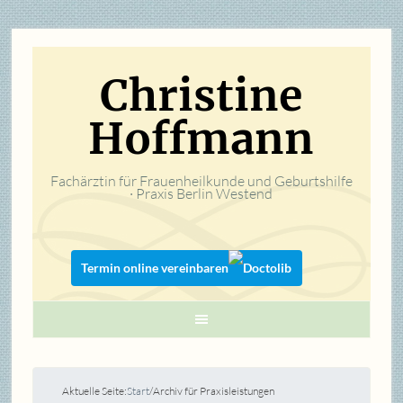
Christine
Hoffmann
Fachärztin für Frauenheilkunde und Geburtshilfe
· Praxis Berlin Westend
Termin online vereinbaren
Aktuelle Seite:
Start
/
Archiv für Praxisleistungen