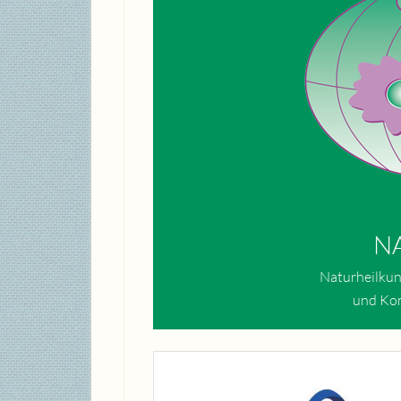
NA
Naturheilkun
und Ko