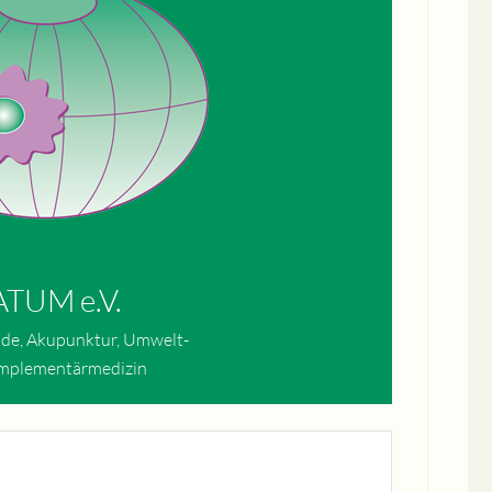
TUM e.V.
de, Akupunktur, Umwelt-
mplementärmedizin