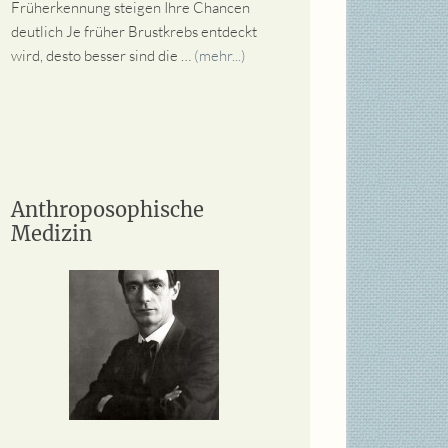
Früherkennung steigen Ihre Chancen
deutlich Je früher Brustkrebs entdeckt
wird, desto besser sind die …
(mehr...)
Anthroposophische
Medizin