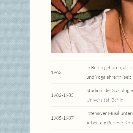
in Berlin geboren, als
1963
und Yogalehrerin (seit
Studium der Soziologie
1982-1985
Universität, Berlin
intensiver Musikunterr
1985-1987
Arbeit am
Berliner Ko