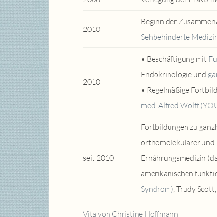
Beginn der Zusammenar
2010
Sehbehinderte Medizin
• Beschäftigung mit
Fu
Endokrinologie und
ga
2010
• Regelmäßige Fortbil
med. Alfred Wolff (YO
Fortbildungen zu ganz
orthomolekularer und 
seit 2010
Ernährungsmedizin (da
amerikanischen funkti
Syndrom)
, Trudy Scott,
Vita von Christine Hoffmann