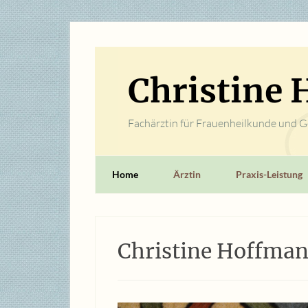
Christine
Fachärztin für Frauenheilkunde und Ge
Home
Ärztin
Praxis-Leistung
Christine Hoffma