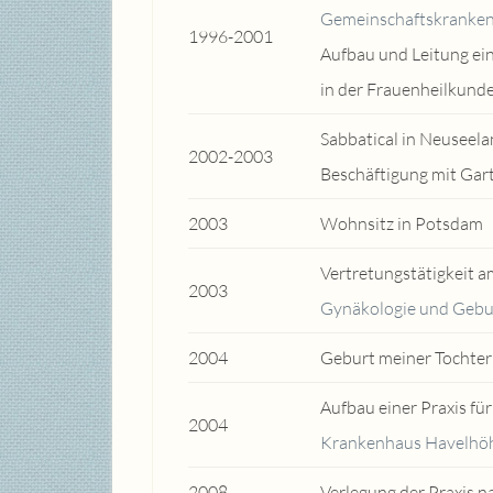
Gemeinschaftskranke
1996-2001
Aufbau und Leitung ein
in der Frauenheilkund
Sabbatical in Neuseel
2002-2003
Beschäftigung mit Gar
2003
Wohnsitz in Potsdam
Vertretungstätigkeit 
2003
Gynäkologie und Gebur
2004
Geburt meiner Tochter
Aufbau einer Praxis fü
2004
Krankenhaus Havelhö
2008
Verlegung der Praxis n