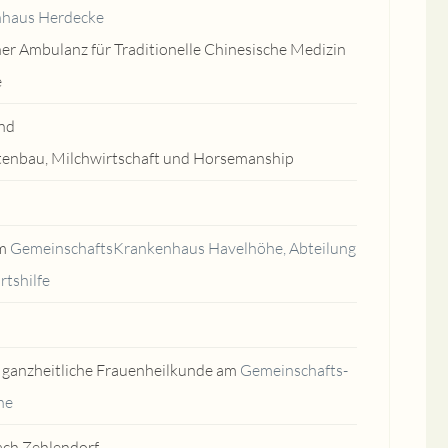
nhaus Herdecke
er Ambulanz für Traditionelle Chinesische Medizin
e
and
tenbau, Milchwirtschaft und Horsemanship
am
GemeinschaftsKrankenhaus Havelhöhe, Abteilung
tshilfe
r ganzheitliche Frauenheilkunde am
Gemeinschafts-
he
ach Zehlendorf