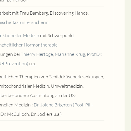
beit mit Frau Bamberg, Discovering Hands,
ische Tastuntersucherin
nktioneller Medizin
mit Schwerpunkt
nzheitlicher Hormontherapie
dungen bei
Thierry Hertoge
,
Marianne Krug
,
Prof.Dr.
URPrevention)
u.a.
heitlichen Therapien von Schilddrüsenerkrankungen,
mitochondrialer Medizin, Umweltmedizin,
bei besondere Ausrichtung an der US-
onellen Medizin :
Dr. Jolene Brighten (Post-Pill-
 Dr. McCulloch, Dr. Jockers u.a.)