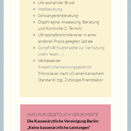
Ultraschall der Brust
Impfberatung
Schwangerenberatung
Diaphragma: Anpassung, Beratung
und Kontrolle (2. Termin)
Ultraschallkontrolle einer in einer
anderen Praxis gelegten Spirale
GyneFix® Kupferkette zur Verhütung
(mehr lesen …)
Verbesserter
Krebsfrüherkennungsabstrich
(Monolayer nach US-amerikanischem
Standard) zzgl. Zytologie Fremdlabor
INFO FÜR GESETZLICH VERSICHERTE
Die Kassenärztliche Vereinigung Berlin:
„Keine kassenärztliche Leistungen“