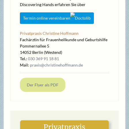
Discovering Hands erfahren Sie über
Termin online vereinbaren
Privatpraxis Christine Hoffmann
Fachärztin für Frauenheilkunde und Geburtshilfe
Pommernallee 5
14052 Berlin (Westend)
Tel.:
030 369 91 18 81
Mail:
praxis@christinehoffmann.de
Der Flyer als PDF
Privatpraxis