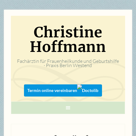
Christine
Hoffmann
Fachärztin für Frauenheilkunde und Geburtshilfe
· Praxis Berlin Westend
Termin online vereinbaren